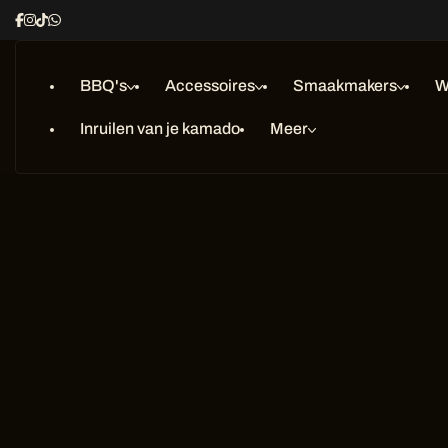
Ga
naar
inhoud
BBQ's
Accessoires
Smaakmakers
W
Inruilen van je kamado
Meer