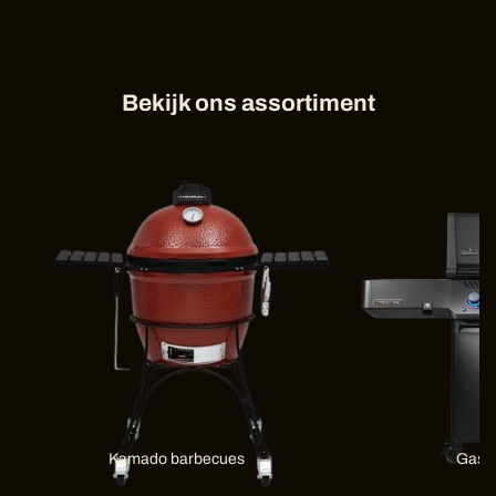
Bekijk ons assortiment
Kamado barbecues
Gas 