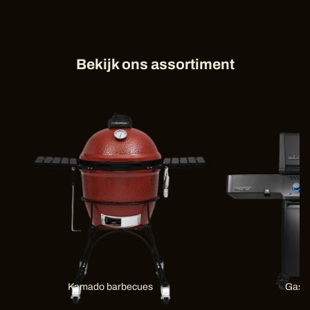
Bekijk ons assortiment
Kamado barbecues
Gas 