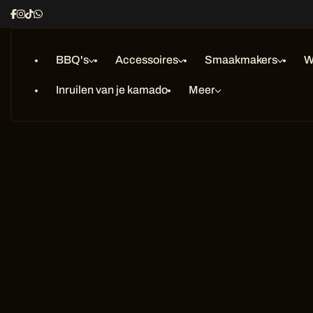
Ga
naar
inhoud
BBQ's
Accessoires
Smaakmakers
W
Inruilen van je kamado
Meer