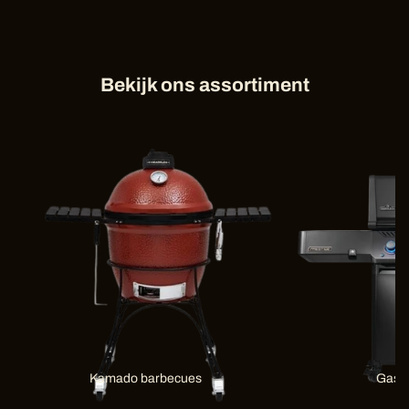
Bekijk ons assortiment
Kamado barbecues
Gas 