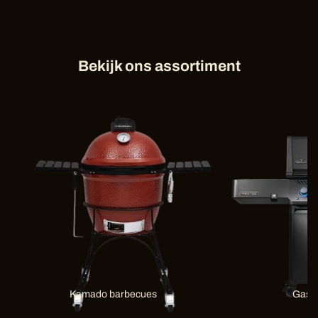
Bekijk ons assortiment
Kamado barbecues
Gas 