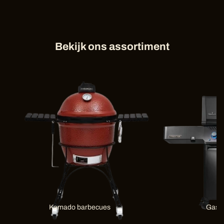
Bekijk ons assortiment
Kamado barbecues
Gas 