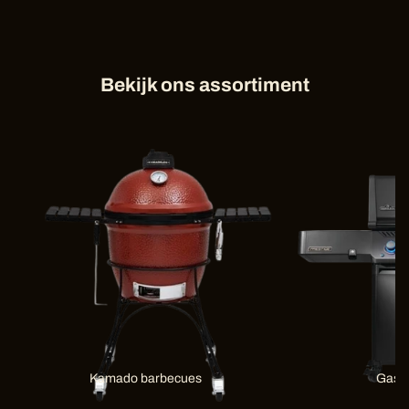
Bekijk ons assortiment
Kamado barbecues
Gas 