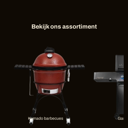
Bekijk ons assortiment
Kamado barbecues
Gas 