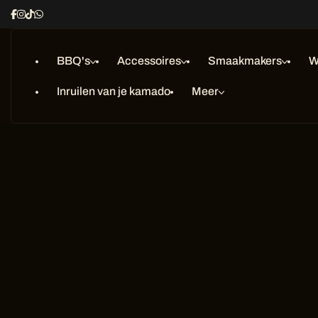
Ga
naar
inhoud
BBQ's
Accessoires
Smaakmakers
W
Inruilen van je kamado
Meer