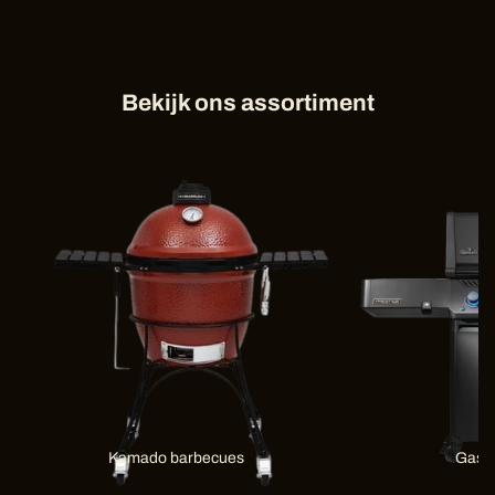
Bekijk ons assortiment
Kamado barbecues
Gas 