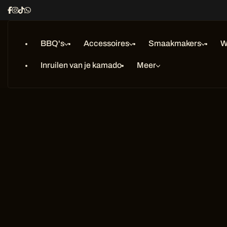
Ga
naar
inhoud
BBQ's
Accessoires
Smaakmakers
W
Inruilen van je kamado
Meer