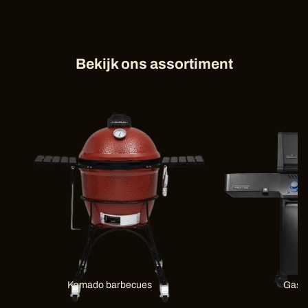
Bekijk ons assortiment
Kamado barbecues
Gas 