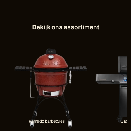
Bekijk ons assortiment
Kamado barbecues
Gas 