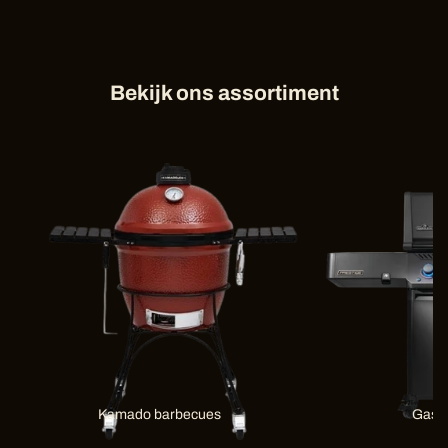
Bekijk ons assortiment
Kamado barbecues
Gas 