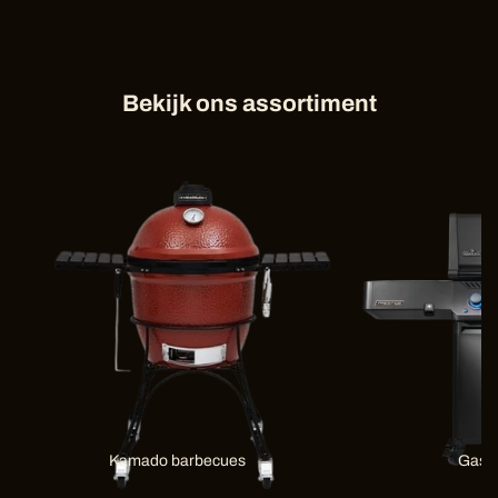
Bekijk ons assortiment
Kamado barbecues
Gas 