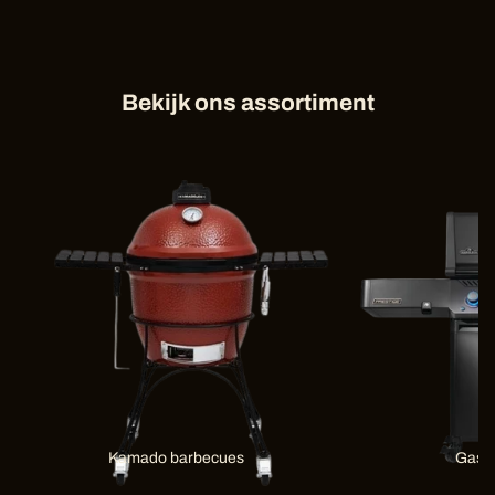
Bekijk ons assortiment
Kamado barbecues
Gas 